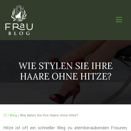
WIE STYLEN SIE IHRE
HAARE OHNE HITZE?
/
Blog
/ Wie stylen Sie Ihre Haare ohne Hitze?
Hitze ist oft ein schneller Weg zu atemberaubenden Frisuren,