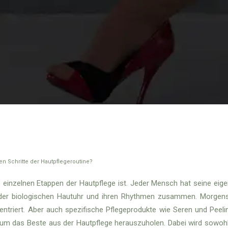
nen Schritte der Hautpflegeroutine?
ie einzelnen Etappen der Hautpflege ist. Jeder Mensch hat seine eige
 der biologischen Hautuhr und ihren Rhythmen zusammen. Morgens 
triert. Aber auch spezifische Pflegeprodukte wie Seren und Peelin
 um das Beste aus der Hautpflege herauszuholen. Dabei wird sowohl 