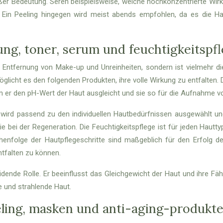
roßer Bedeutung. Seren beispielsweise, welche hochkonzentrierte Wir
. Ein Peeling hingegen wird meist abends empfohlen, da es die H
ung, toner, serum und feuchtigkeitspf
r Entfernung von Make-up und Unreinheiten, sondern ist vielmehr di
glicht es den folgenden Produkten, ihre volle Wirkung zu entfalten. 
em er den pH-Wert der Haut ausgleicht und sie so für die Aufnahme von
Es wird passend zu den individuellen Hautbedürfnissen ausgewählt un
e bei der Regeneration. Die Feuchtigkeitspflege ist für jeden Hauttyp
eihenfolge der Hautpflegeschritte sind maßgeblich für den Erfolg 
ntfalten zu können.
idende Rolle. Er beeinflusst das Gleichgewicht der Haut und ihre Fä
 und strahlende Haut.
eeling, masken und anti-aging-produkt