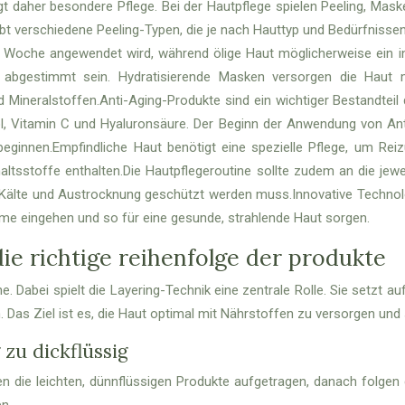
t daher besondere Pflege. Bei der Hautpflege spielen Peeling, Maske
bt verschiedene Peeling-Typen, die je nach Hauttyp und Bedürfnisse
ro Woche angewendet wird, während ölige Haut möglicherweise ein in
 abgestimmt sein. Hydratisierende Masken versorgen die Haut m
ineralstoffen.Anti-Aging-Produkte sind ein wichtiger Bestandteil de
nol, Vitamin C und Hyaluronsäure. Der Beginn der Anwendung von Ant
ginnen.Empfindliche Haut benötigt eine spezielle Pflege, um Rei
haltsstoffe enthalten.Die Hautpflegeroutine sollte zudem an die j
r Kälte und Austrocknung geschützt werden muss.Innovative Technol
eme eingehen und so für eine gesunde, strahlende Haut sorgen.
die richtige reihenfolge der produkte
ine. Dabei spielt die Layering-Technik eine zentrale Rolle. Sie setzt
 Das Ziel ist es, die Haut optimal mit Nährstoffen zu versorgen und
zu dickflüssig
n die leichten, dünnflüssigen Produkte aufgetragen, danach folgen d
n.