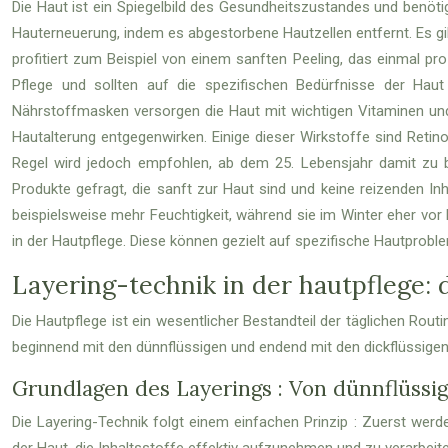
Die Haut ist ein Spiegelbild des Gesundheitszustandes und benötig
Hauterneuerung, indem es abgestorbene Hautzellen entfernt. Es gi
profitiert zum Beispiel von einem sanften Peeling, das einmal p
Pflege und sollten auf die spezifischen Bedürfnisse der Haut
Nährstoffmasken versorgen die Haut mit wichtigen Vitaminen und M
Hautalterung entgegenwirken. Einige dieser Wirkstoffe sind Reti
Regel wird jedoch empfohlen, ab dem 25. Lebensjahr damit zu be
Produkte gefragt, die sanft zur Haut sind und keine reizenden In
beispielsweise mehr Feuchtigkeit, während sie im Winter eher vo
in der Hautpflege. Diese können gezielt auf spezifische Hautprobl
Layering-technik in der hautpflege: 
Die Hautpflege ist ein wesentlicher Bestandteil der täglichen Rout
beginnend mit den dünnflüssigen und endend mit den dickflüssigen.
Grundlagen des Layerings : Von dünnflüssig 
Die Layering-Technik folgt einem einfachen Prinzip : Zuerst werde
der Haut, die Inhaltsstoffe effektiv aufzunehmen und zu verarbeite